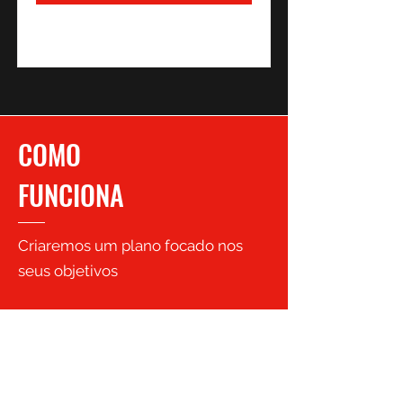
COMO
FUNCIONA
Criaremos um plano focado nos
seus objetivos
Sessão de avaliação gratuita
para
mapear necessidades do projeto -