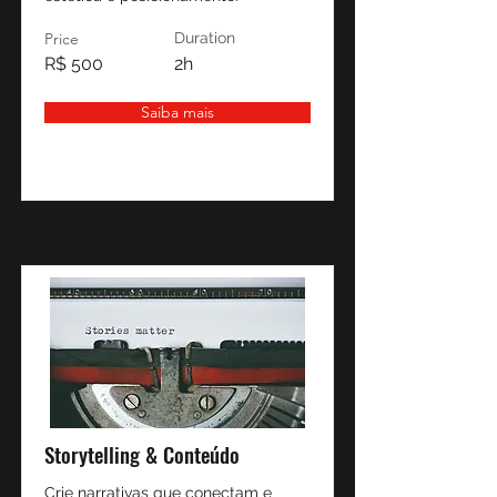
Price
Duration
R$ 500
2h
Saiba mais
Storytelling & Conteúdo
Crie narrativas que conectam e