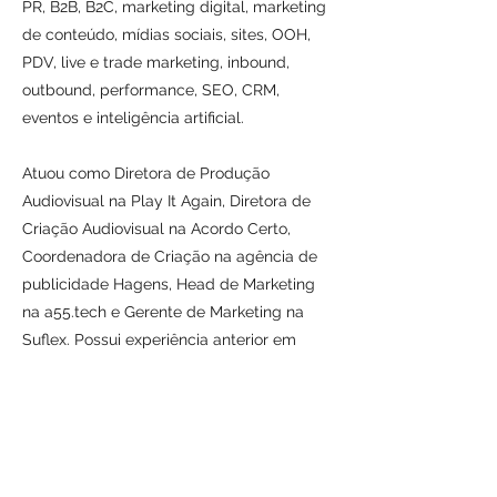
PR, B2B, B2C, marketing digital, marketing
de conteúdo, mídias sociais, sites, OOH,
PDV, live e trade marketing, inbound,
outbound, performance, SEO, CRM,
eventos e inteligência artificial.
Atuou como Diretora de Produção
Audiovisual na Play It Again, Diretora de
Criação Audiovisual na Acordo Certo,
Coordenadora de Criação na agência de
publicidade Hagens, Head de Marketing
na a55.tech e Gerente de Marketing na
Suflex. Possui experiência anterior em
edição e produção audiovisual, tendo
também atuado como produtora na Usina
Reality e com bandas renomadas como
Grooveria, Tuto Ferraz Quinteto e Fernanda
Abreu.