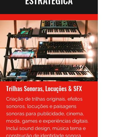
ESTRATÉGICA
Trilhas Sonoras, Locuções & SFX
Criação de trilhas originais, efeitos
sonoros, locuções e paisagens
sonoras para publicidade, cinema,
moda, games e experiências digitais.
Inclui sound design, música tema e
construção de identidade sonora